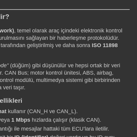
ir?
twork)
, temel olarak araç içindeki elektronik kontrol
 kurulmasını sağlayan bir haberleşme protokolüdür.
tarafından geliştirilmiş ve daha sonra
ISO 11898
ode”
(düğüm) gibi düşünülür ve hepsi ortak bir veri
r. CAN Bus; motor kontrol ünitesi, ABS, airbag,
ontrol modülü, multimedya sistemi gibi birbirinden
 veri taşır.
llikleri
hat
kullanır (CAN_H ve CAN_L).
veya
1 Mbps
hızlarda çalışır (klasik CAN).
tığı ile mesajlar hattaki tüm ECU’lara iletilir.