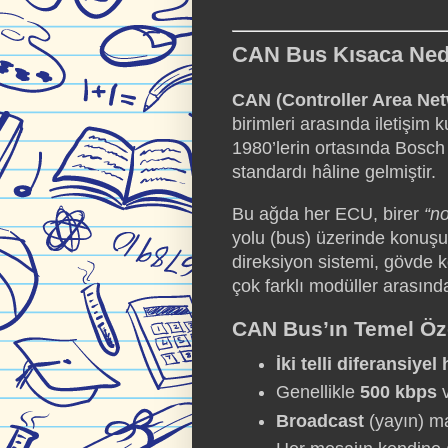
CAN Bus Kısaca Ned
CAN (Controller Area Ne
birimleri arasında iletişim
1980’lerin ortasında Bosch 
standardı hâline gelmiştir.
Bu ağda her ECU, birer
“n
yolu (bus) üzerinde konuşu
direksiyon sistemi, gövde k
çok farklı modüller arasında
CAN Bus’ın Temel Öze
İki telli diferansiyel 
Genellikle
500 kbps
Broadcast
(yayın) man