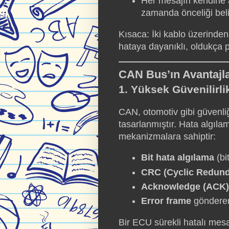
Her mesajın kendine a
zamanda önceliği belir
Kısaca: İki kablo üzerinde
hataya dayanıklı, oldukça pra
CAN Bus’ın Avantajla
1. Yüksek Güvenilirli
CAN, otomotiv gibi güvenliğ
tasarlanmıştır. Hata algıl
mekanizmalara sahiptir:
Bit hata algılama
(bi
CRC (Cyclic Redun
Acknowledge (ACK)
Error frame
gönderer
Bir ECU sürekli hatalı me