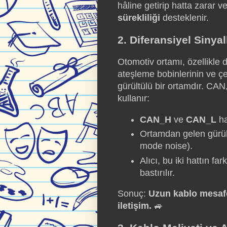
hâline getirip hatta zarar 
sürekliliği
desteklenir.
2. Diferansiyel Sinya
Otomotiv ortamı, özellikle 
ateşleme bobinlerinin ve çe
gürültülü bir ortamdır. CAN
kullanır:
CAN_H
ve
CAN_L
ha
Ortamdan gelen gürül
mode noise).
Alıcı, bu iki hattın f
bastırılır.
Sonuç:
Uzun kablo mesafe
iletişim.
🚙