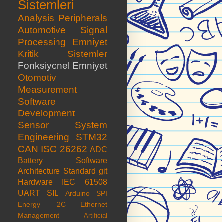
Sistemleri
Analysis
Peripherals
Automotive
Signal
Processing
Emniyet
Kritik Sistemler
Fonksiyonel Emniyet
Otomotiv
Measurement
Software
Development
Sensor
System
Engineering
STM32
CAN
ISO 26262
ADC
Battery
Software
Architecture
Standard
git
Hardware
IEC 61508
UART
SIL
Arduino
SPI
Energy
I2C
Ethernet
Management
Artificial