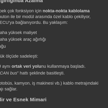
Ağırlığında Azalma
pek çok fonksiyon için
nokta-nokta kablolama
buton ile bir modül arasında özel kablo çekiliyor,
 ECU’ya bağlanıyordu. Bu yaklaşım:
aha yüksek maliyet
aha yüksek araç ağırlığı
uğu
yük ölçüde sadeleşti:
U aynı
ortak veri yolu
nu kullanmaya başladı.
 CAN bus
” hattı şeklinde basitleşti.
otobüs, kamyon, iş makinesi vb.) kablo metrajındaki
jı sağlar.
ilir ve Esnek Mimari