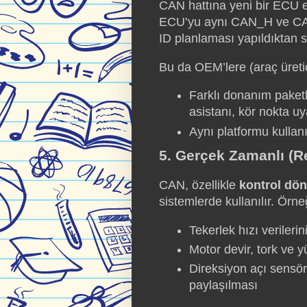
CAN hattına yeni bir ECU e
ECU’yu aynı CAN_H ve CAN_
ID planlaması yapıldıktan s
Bu da OEM’lere (araç üretici
Farklı donanım paketl
asistanı, kör nokta uy
Aynı platformu kullanı
5. Gerçek Zamanlı (R
CAN, özellikle
kontrol dön
sistemlerde kullanılır. Örne
Tekerlek hızı veriler
Motor devir, tork ve y
Direksiyon açı sensör
paylaşılması