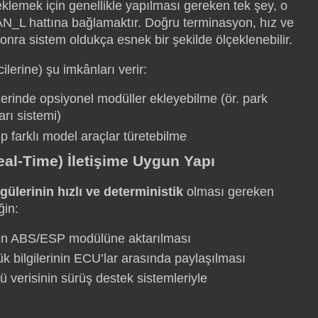
klemek için genellikle yapılması gereken tek şey, o
L hattına bağlamaktır. Doğru terminasyon, hız ve
onra sistem oldukça esnek bir şekilde ölçeklenebilir.
lerine) şu imkânları verir:
erinde opsiyonel modüller ekleyebilme (ör. park
arı sistemi)
p farklı model araçlar türetebilme
eal-Time) İletişime Uygun Yapı
gülerinin hızlı ve deterministik
olması gereken
ğin:
inin ABS/ESP modülüne aktarılması
ük bilgilerinin ECU’lar arasında paylaşılması
ü verisinin sürüş destek sistemleriyle