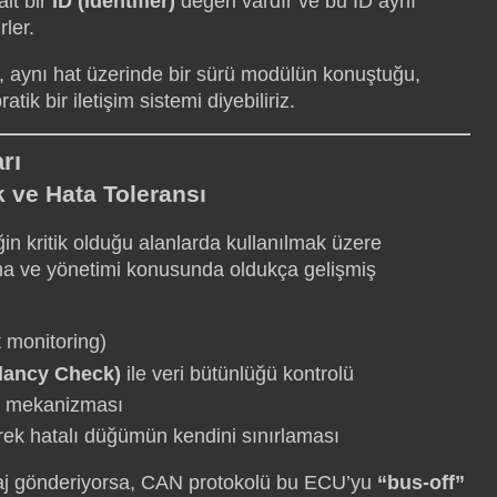
it bir
ID (Identifier)
değeri vardır ve bu ID aynı
ler.
n, aynı hat üzerinde bir sürü modülün konuştuğu,
tik bir iletişim sistemi diyebiliriz.
rı
k ve Hata Toleransı
in kritik olduğu alanlarda kullanılmak üzere
ama ve yönetimi konusunda oldukça gelişmiş
t monitoring)
dancy Check)
ile veri bütünlüğü kontrolü
mekanizması
ek hatalı düğümün kendini sınırlaması
saj gönderiyorsa, CAN protokolü bu ECU’yu
“bus-off”