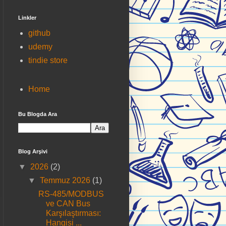
Linkler
github
udemy
tindie store
Home
Bu Blogda Ara
Blog Arşivi
▼
2026
(2)
▼
Temmuz 2026
(1)
RS-485/MODBUS
ve CAN Bus
Karşılaştırması:
Hangisi ...