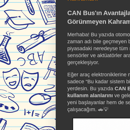
CAN Bus'ın Avantajla
Görünmeyen Kahram
Merhaba! Bu yazıda otomot
zaman adı bile geçmeyen b
piyasadaki neredeyse tüm m
sensörler ve aktüatörler ar
gerçekleşiyor.
Eğer araç elektroniklerine 
sadece “Bu kadar sistem bir
yerdesin. Bu yazıda
CAN Bu
kullanım alanlarını
ve gele
yeni başlayanlar hem de sek
çalışacağım. 🚗💡