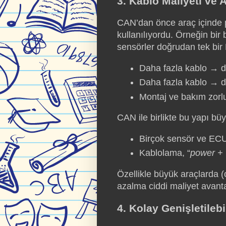
3. Kablo Maliyeti ve 
CAN’dan önce araç içinde 
kullanılıyordu. Örneğin bir 
sensörler doğrudan tek bir
Daha fazla kablo → d
Daha fazla kablo → d
Montaj ve bakım zorl
CAN ile birlikte bu yapı bü
Birçok sensör ve EC
Kablolama, “
power +
Özellikle büyük araçlarda (
azalma ciddi maliyet avanta
4. Kolay Genişletileb