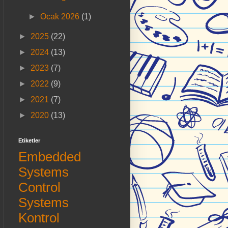
►
Ocak 2026
(1)
►
2025
(22)
►
2024
(13)
►
2023
(7)
►
2022
(9)
►
2021
(7)
►
2020
(13)
Etiketler
Embedded
Systems
Control
Systems
Kontrol